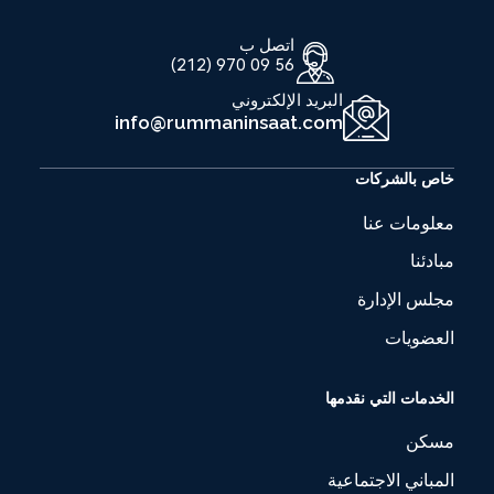
اتصل ب
56 09 970 (212)
البريد الإلكتروني
info@rummaninsaat.com
خاص بالشركات
معلومات عنا
مبادئنا
مجلس الإدارة
مساكن REVAHA BAŞAKŞEHİR
العضويات
Revaha Başakşehir Residences هي واحدة من أرقى
الخدمات التي نقدمها
المشاريع السكنية في باشاك شهير بهندستها المعمارية
مسكن
الحديثة ومساحاتها الخضراء الكبيرة.
المباني الاجتماعية