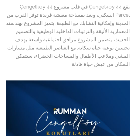
يقع Çengelköy 44 في قلب مشروع Çengelköy 44
Parcel السكني، ويعد بمساحة معيشة فريدة توفر القرب من
المدينة وإمكانية التشابك مع الطبيعة. يتميز المشروع بهندسته
المعمارية الأنيقة والترتيبات الداخلية الوظيفية والتصميم
الحديث. يتضمن المشروع مرافق اجتماعية واسعة بهدف
تحسين نوعية حياة سكانه. مع العناصر الطبيعية مثل مسارات
المشي وملاعب الأطفال والمساحات الخضراء، سيتمكن
السكان من عيش حياة هادئة.