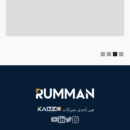
اقترب خطوة واحدة من حياة أحلامك مع شركة رمان
للإنشاءات! مساكن ريهانلي الحديثة والفاخرة، أسلوب حياة
جديد في قلب هاتاي...
Slide 2 of 4.
عام الإنشاء
تحت الإنشاء
منطقة المشروع
2,184 قدم مربع
موقع المشروع
Reyhanlı / Hatay
هي إحدى شركات