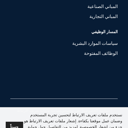
المباني الصناعية
عام الإنشاء
المباني التجارية
تحت الإنشاء
منطقة المشروع
المسار الوظيفي
5000 قدم مربع
موقع المشروع
سياسات الموارد البشرية
Başakşehir / İstanbul
الوظائف المفتوحة
سياسة الخصوصية
نص توضيحي
سياسة ملفات تعريف الارتباط
نستخدم ملفات تعريف الارتباط لتحسين تجربة المستخدم
© 2026. سيستم بلس.
وضمان عمل موقعنا بكفاءة. إشعار ملفات تعريف الارتباط هو
جميع الحقوق محفوظة.
جزء من إشعار الخصوصية. لمزيد من التفاصيل حول حماية
حسناً